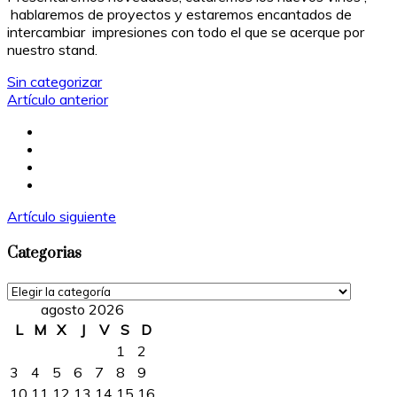
hablaremos de proyectos y estaremos encantados de
intercambiar impresiones con todo el que se acerque por
nuestro stand.
Categorías
Sin categorizar
Artículo anterior
Artículo siguiente
Categorias
Categorias
agosto 2026
L
M
X
J
V
S
D
1
2
3
4
5
6
7
8
9
10
11
12
13
14
15
16